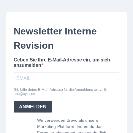
Newsletter Interne
Revision
Geben Sie Ihre E-Mail-Adresse ein, um sich
anzumelden
Gib bitte deine E-Mail-Adresse für die Anmeldung an, z. B.
abc@xyz.com
.
ANMELDEN
Wir verwenden Brevo als unsere
Marketing-Plattform. Indem du das
Formular absendest, erklärst du dich